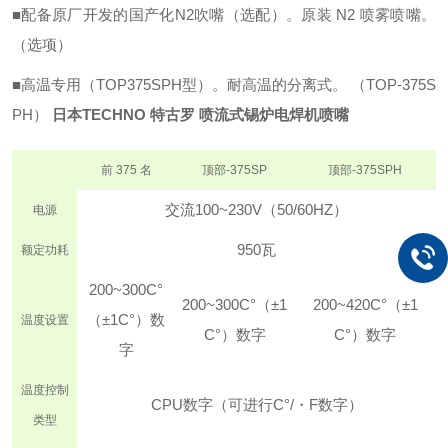
■配备原厂开发的国产化N2吹嘴（选配）。
原装 N2 喷雾喷嘴。
（选项）
■高温专用（TOP375SPH型）。
耐高温的分离式。 （TOP-375S
PH）
日本TECHNO 特古罗 喷流式锡炉电焊机喷嘴
前 375 名
顶部-375SP
顶部-375SPH
交流100~230V（50/60HZ）
电源
950瓦
额定功耗
200~300C°
200~300C°（±1
200~420C°（±1
（±1C°）
数
温度设置
C°）
数字
C°）
数字
字
温度控制
CPU数字（可进行C°/・F数字）
类型