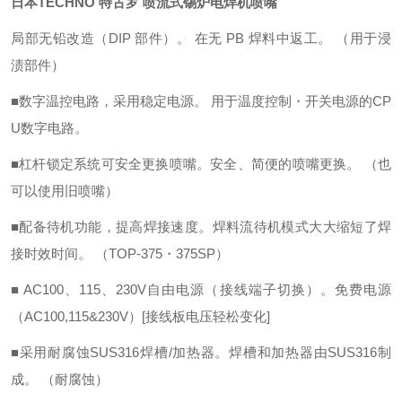
日本TECHNO 特古罗 喷流式锡炉电焊机喷嘴
局部无铅改造（DIP 部件）。 在无 PB 焊料中
返工。 （用于浸
渍部件）
■数字温控电路，采用稳定电源。 用于温度控制・开关电源的
CP
U数字电路。
■杠杆锁定系统可安全更换喷嘴。
安全、简便的喷嘴更换。 （也
可以使用旧喷嘴）
■配备待机功能，提高焊接速度。
焊料流待机模式大大缩短了焊
接时效时间。 （TOP-375・375SP）
■ AC100、115、230V自由电源（接线端子切换）。
免费电源
（AC100,115&230V）[接线板电压轻松变化]
■采用耐腐蚀SUS316焊槽/加热器。
焊槽和加热器由SUS316制
成。 （耐腐蚀）