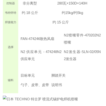
非
分离型
280瓦×150D×140H
控制器
约 18 公斤
约15kg/约5kg
韦特怀特
约 15 公斤
焊接能力
N2喷嘴零件-470202N2
FAN-474246
散热风扇
喷嘴
选择
N2 供应单元 - 474248
N2
N2发生器-SLN-02/05
N
供应单元
2发生器
目标单元
脚踏开关
辅料
勺子、皮带
、皮带
说明书