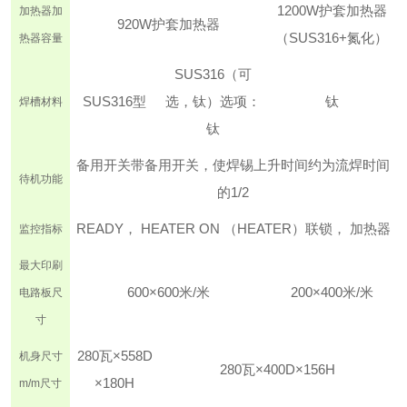
1200W护套加热器
加热器
加
920W
护套加热器
（SUS316+氮化）
热器容量
SUS316（可
SUS316型
选，钛）
选项：
钛
焊槽材料
钛
备用开关带备用开关，使焊锡上升时间约为流焊时间
待机功能
的1/2
READY， HEATER ON （HEATER）
联锁， 加热器
监控指标
最大印刷
600×600米/米
200×400米/米
电路板尺
寸
280瓦×558D
机身尺寸
280瓦×400D×156H
×180H
m/m
尺寸