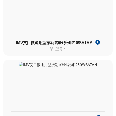
IMV艾目微通用型振动试验i系列i210/SA1AM
型号：