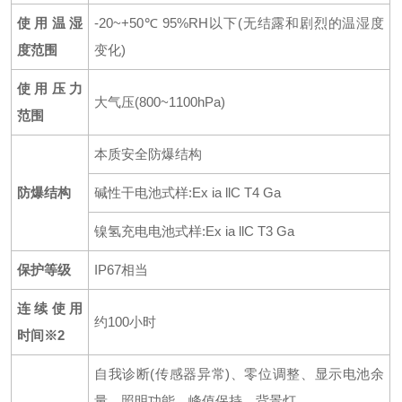
使用温湿
-20~+50℃ 95%RH以下(无结露和剧烈的温湿度
度范围
变化)
使用压力
大气压(800~1100hPa)
范围
本质安全防爆结构
防爆结构
碱性干电池式样:Ex ia llC T4 Ga
镍氢充电电池式样:Ex ia llC T3 Ga
保护等级
IP67相当
连续使用
约100小时
时间※2
自我诊断(传感器异常)、零位调整、显示电池余
量、照明功能、峰值保持、背景灯