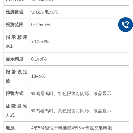
检测原理
伽伐尼电池式
检测范围
0~25vol%
指示精度
±0.3vol%
※1
显示精度
0.1vol%
报警设定
18vol%
值
报警方式
蜂鸣器鸣叫、红色报警灯闪烁、液晶显示
故障通知
蜂鸣器鸣叫、黄色报警灯闪烁、液晶显示
方式
电源
4节5号碱性干电池或4节5号镍氢充电电池